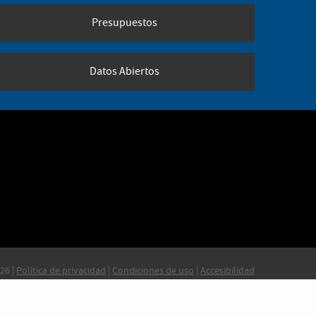
Presupuestos
Datos Abiertos
26 |
Política de privacidad
|
Condiciones de uso
|
Accesibilidad
 usa la
aplicación CONSUL
que es
software de código abierto
.